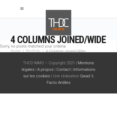
4 COLUMNS JOINED/WIDE
Sorry, no posts matched your criteria.
Home
|
Portfolio
|
4 Columns Joined/Wide
THCD IMMO – Copyright 2021 |
Mentions
légales
|
A propos
|
Contact
|
Informations
sur les cookies
| Une réalisation
Qwad
&
Facto Antilles