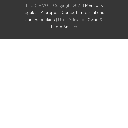
THCD IMMO – Copyright 2021 |
Mentions
légales
|
A propos
|
Contact
|
Informations
sur les cookies
| Une réalisation
Qwad
&
Facto Antilles