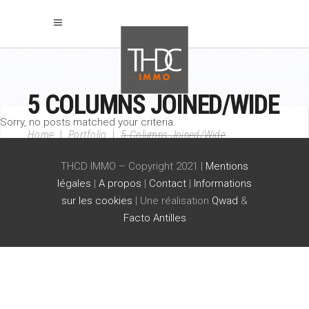
5 COLUMNS JOINED/WIDE
Sorry, no posts matched your criteria.
Home
|
Portfolio
|
5 Columns Joined/Wide
THCD IMMO – Copyright 2021 |
Mentions
légales
|
A propos
|
Contact
|
Informations
sur les cookies
| Une réalisation
Qwad
&
Facto Antilles