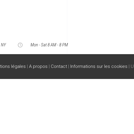
, NY
Mon - Sat 8 AM - 8 PM
ions légales
|
A propos
|
Contact
|
Informations sur les cookies
| U