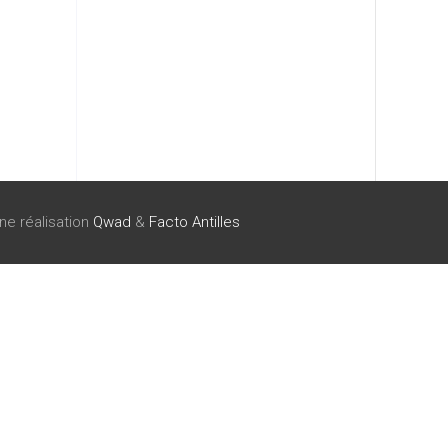
ne réalisation
Qwad
&
Facto Antilles